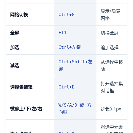
显示/隐藏
网格切换
Ctrl+G
网格
全屏
切换全屏
F11
加选
追加选择
Ctrl+左键
从选择中移
Ctrl+Shift+左
减选
除
键
打开选择集
选择集编辑
Ctrl+E
对话框
W/S/A/D 或 方
微移上/下/左/右
步长0.1px
向键
将选中元素