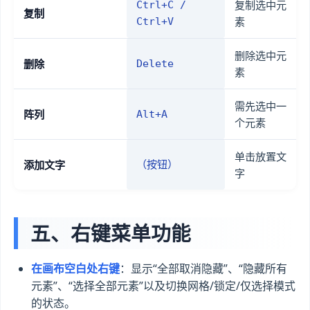
复制选中元
Ctrl+C /
复制
素
Ctrl+V
删除选中元
删除
Delete
素
需先选中一
阵列
Alt+A
个元素
单击放置文
添加文字
（按钮）
字
五、右键菜单功能
在画布空白处右键
：显示“全部取消隐藏”、“隐藏所有
元素”、“选择全部元素”以及切换网格/锁定/仅选择模式
的状态。