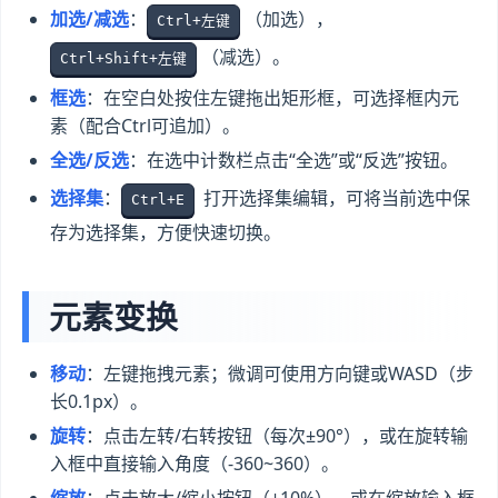
加选/减选
：
（加选），
Ctrl+左键
（减选）。
Ctrl+Shift+左键
框选
：在空白处按住左键拖出矩形框，可选择框内元
素（配合Ctrl可追加）。
全选/反选
：在选中计数栏点击“全选”或“反选”按钮。
选择集
：
打开选择集编辑，可将当前选中保
Ctrl+E
存为选择集，方便快速切换。
元素变换
移动
：左键拖拽元素；微调可使用方向键或WASD（步
长0.1px）。
旋转
：点击左转/右转按钮（每次±90°），或在旋转输
入框中直接输入角度（-360~360）。