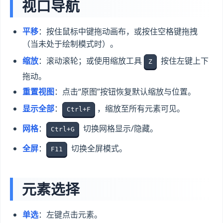
视口导航
平移
：按住鼠标中键拖动画布，或按住空格键拖拽
（当未处于绘制模式时）。
缩放
：滚动滚轮；或使用缩放工具
按住左键上下
Z
拖动。
重置视图
：点击“原图”按钮恢复默认缩放与位置。
显示全部
：
，缩放至所有元素可见。
Ctrl+F
网格
：
切换网格显示/隐藏。
Ctrl+G
全屏
：
切换全屏模式。
F11
元素选择
单选
：左键点击元素。